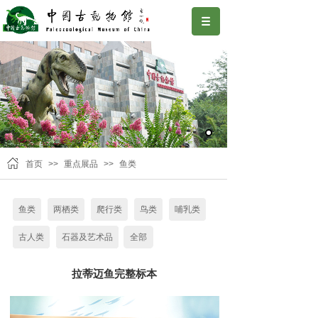
首页
>>
重点展品
>>
鱼类
鱼类
两栖类
爬行类
鸟类
哺乳类
古人类
石器及艺术品
全部
拉蒂迈鱼完整标本