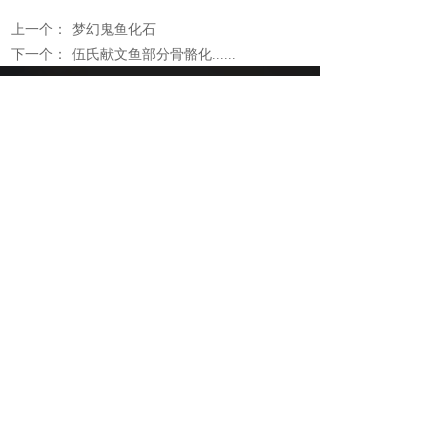
上一个：
梦幻鬼鱼化石
下一个：
伍氏献文鱼部分骨骼化......
联系我们
Contact us
网址：www.paleozoo.cn
联系邮箱：pmc@ivpp.ac.cn
联系电话：010-88369210,88369280
微信公众号：中国古动物馆
地点：北京市西城区西直门外大街142号
版权所有：中国古动物馆